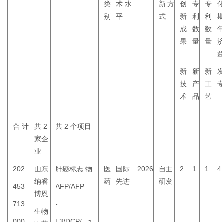
类
术
水
新
方
创
专
专
别
平
式
新
利
利
成
数
数
果
量
量
新
新
新
技
产
工
术
品
艺
合
计
共 2
共 2 个项目
家企
业
202
山东
肝癌标志
物
医
国际
2026
自主
2
1
1
4
纳睿
药
先进
研发
453
AFP/AFP
博恩
713
-
生物
000
L3/DCP/
a-