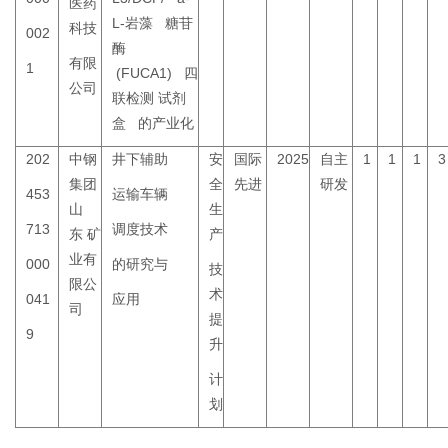
医药
L-岩藻
糖苷
科技
002
酶
有限
1
(
FUCA
1)
四
公司
联检测
试剂
盒
的产业化
202
中钢
井下辅助
安
国际
2025
自主
1
1
1
3
集团
全
先进
研发
453
运输车辆
山
生
713
调度技术
东
矿
产
业有
000
的研究与
技
限公
术
041
应用
司
提
9
升
计
划