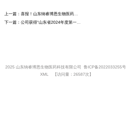
上一篇：
喜报！山东纳睿博恩生物医药科
技有限公司通过国家高新技术企
业认定
下一篇：
公司获得“山东省2024年度第一批
创新型中小企业”
2025 山东纳睿博恩生物医药科技有限公司
鲁ICP备2022033255号
XML
【访问量：26587次】