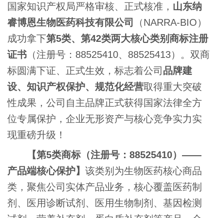
国家知识产权局严格审核、正式核准，
山东纳
睿博恩生物医药科技有限公司
（
NARRA-BIO
）
成功拿下
第
5
类、第
42
类两大核心类别商标注册
证书
（注册号：
88525410
、
88525413
）。双商
标圆满下证、正式生效，标志着公司
品牌建
设、知识产权保护、规范化经营
取得重大突破
性成果，公司自主品牌正式获得国家法律全方
位专属保护，企业无形资产与核心竞争实力实
现重磅升级！
【第
5
类商标（注册号：
88525410
）
——
产品端核心保护】
该类别为生物医药核心商品
类，聚焦公司实体产品业务，核心覆盖医药制
剂、医用诊断试剂、医用生物制剂、基因检测