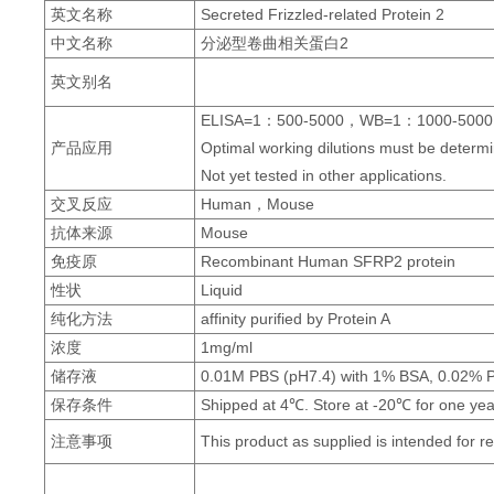
英文名称
Secreted Frizzled-related Protein 2
中文名称
分泌型卷曲相关蛋白2
英文别名
ELISA=1：500-5000，WB=1：1000-5000，
产品应用
Optimal working dilutions must be determi
Not yet tested in other applications.
交叉反应
Human，Mouse
抗体来源
Mouse
免疫原
Recombinant Human SFRP2 protein
性状
Liquid
纯化方法
affinity purified by Protein A
浓度
1mg/ml
储存液
0.01M PBS (pH7.4) with 1% BSA, 0.02% P
保存条件
Shipped at 4℃. Store at -20℃ for one yea
注意事项
This product as supplied is intended for r