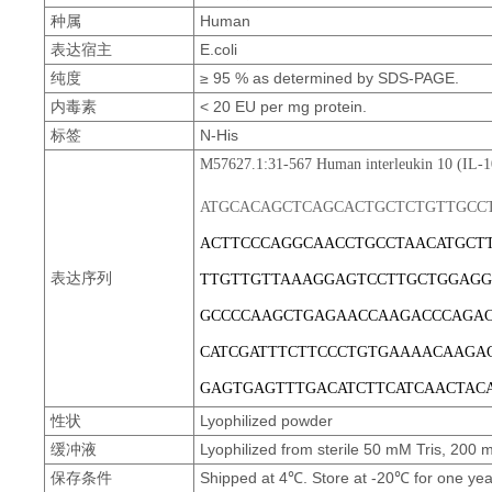
种属
Human
表达宿主
E.coli
纯度
≥ 95 % as determined by SDS-PAGE.
内毒素
< 20 EU per mg protein.
标签
N-His
M57627.1:31-567 Human interleukin 10 (IL
-
1
ATGCACAGCTCAGCACTGCTCTGTTGCC
ACTTCCCAGGCAACCTGCCTAACATGCT
表达序列
TTGTTGTTAAAGGAGTCCTTG
CTGGAGG
GCCCCAAGCTGAGAACCAAGACCCAGA
CATCGATTTCTTCCCTGTGAAAACAAGA
GAGTGAGTTTGACATCT
TCATCAACTAC
性状
Lyophilized powder
缓冲液
Lyophilized from sterile 50 mM Tris, 200 
保存条件
Shipped at 4℃. Store at -20℃ for one yea